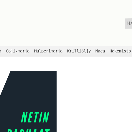
Ha
a
Goji-marja
Mulperimarja
Krilliöljy
Maca
Hakemisto