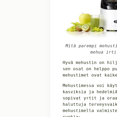
Mitä parempi mehust
mehua irti
Hyvä mehustin on hil
sen osat on helppo p
mehustimet ovat kaik
Mehustimessa voi käy
kasviksia ja hedelmi
sopivat yrtit ja ora
haluttuja terveysvai
mehustimella valmist
ruokia: