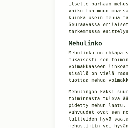
Itselle parhaan mehu
vaikuttaa muun muass
kuinka usein mehua t
Seuraavassa erilaise
tarkemmassa esittely
Mehulinko
Mehulinko on ehkäpä 
mukaisesti sen toimi
voimakkaaseen linkoa
sisällä on vielä raa
tuottaa mehua voimak
Mehulingon kaksi suu
toiminnasta tuleva ä
pidetty mehun laatu.
vahvuudet ovat sen n
laitteiden hyvä saat
mehustimiin voi hyvä