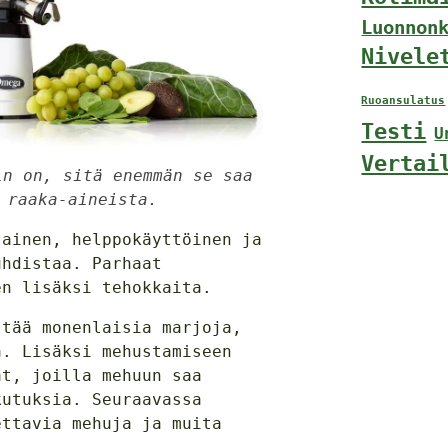
Luonnon
Nivele
Ruoansulatus
Testi
U
Vertai
in on, sitä enemmän se saa
 raaka-aineista.
jainen, helppokäyttöinen ja
uhdistaa. Parhaat
en lisäksi tehokkaita.
ttää monenlaisia marjoja,
ä. Lisäksi mehustamiseen
at, joilla mehuun saa
kutuksia. Seuraavassa
ettavia mehuja ja muita