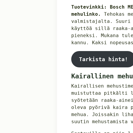
Tuotevinkki: Bosch M
mehulinko.
Tehokas me
valmistajalta. Suuri
käyttöä sillä raaka-
pieneksi. Mukana tul
kannu. Kaksi nopeusa
Tarkista hinta!
Kairallinen mehu
Kairallisen mehustim
muistuttaa pitkälti 
syötetään raaka-aine
oleva pyörivä kaira 
mehua. Joissakin lih
suutin mehustamista 