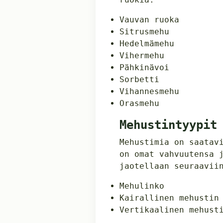
Vauvan ruoka
Sitrusmehu
Hedelmämehu
Vihermehu
Pähkinävoi
Sorbetti
Vihannesmehu
Orasmehu
Mehustintyypit
Mehustimia on saatav
on omat vahvuutensa 
jaotellaan seuraavii
Mehulinko
Kairallinen mehustin
Vertikaalinen mehust