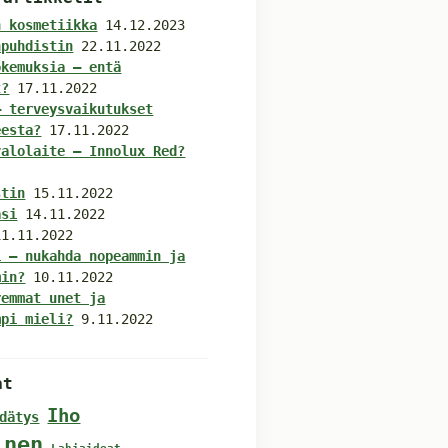
n kosmetiikka
14.12.2023
npuhdistin
22.11.2022
okemuksia – entä
t?
17.11.2022
– terveysvaikutukset
eesta?
17.11.2022
valolaite – Innolux Red?
stin
15.11.2022
asi
14.11.2022
11.11.2022
i – nukahda nopeammin ja
min?
10.11.2022
remmat unet ja
mpi mieli?
9.11.2022
at
Iho
dätys
inen