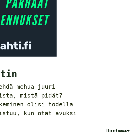
stin
ehdä mehua juuri
ista, mistä pidät?
keminen olisi todella
istuu, kun otat avuksi
Uusimmat