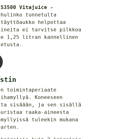
ES3500 Vitajuice -
hulinko tunnetulta
 täyttöaukko helpottaa
aineita ei tarvitse pilkkoa
ee 1,25 litran kannellinen
setusta.
stin
en toimintaperiaate
lihamyllyä. Koneeseen
ita sisäään, ja sen sisällä
puristaa raaka-aineesta
amyllyissä tuleekin mukana
varten.