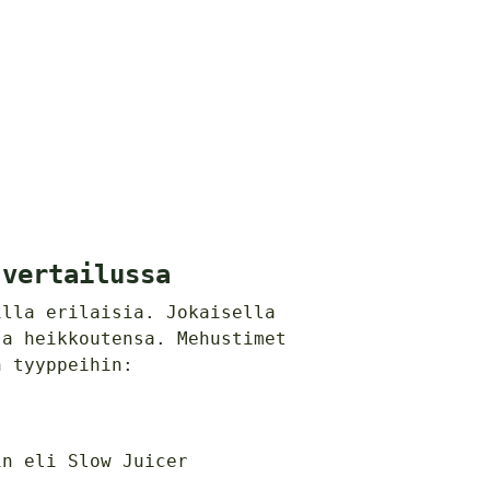
 vertailussa
illa erilaisia. Jokaisella
ja heikkoutensa. Mehustimet
n tyyppeihin:
in eli Slow Juicer