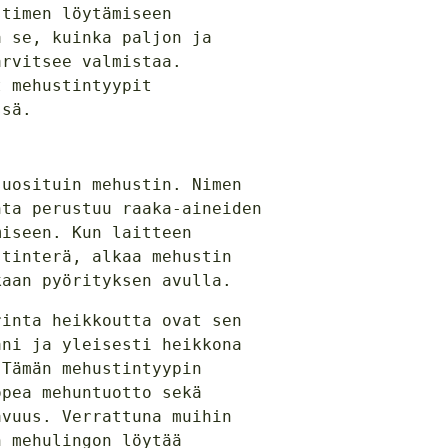
stimen löytämiseen
a se, kuinka paljon ja
arvitsee valmistaa.
t mehustintyypit
ssä.
suosituin mehustin. Nimen
nta perustuu raaka-aineiden
miseen. Kun laitteen
stinterä, alkaa mehustin
kaan pyörityksen avulla.
rinta heikkoutta ovat sen
äni ja yleisesti heikkona
 Tämän mehustintyypin
opea mehuntuotto sekä
avuus. Verrattuna muihin
n mehulingon löytää