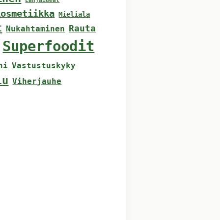
Lahjaideat
kosmetiikka
Mieliala
t
Rauta
Nukahtaminen
Superfoodit
ni
Vastustuskyky
lu
Viherjauhe