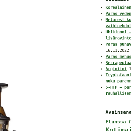
Korealaine
Paras vede
Melarest k
vaihtoehdo
Ubikinoni 
lisäravint
Paras puna
16.11.2022
Paras mehu
Serrapepta
Arginiini
Tryptofaan
nuku parem
5-HTP – pa
rauhallise
Avainsan
Flunssa
I
Kotima