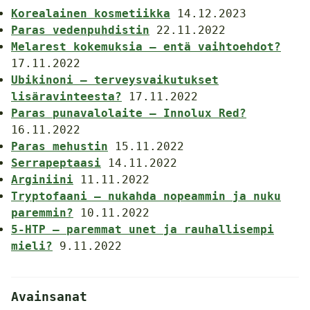
Korealainen kosmetiikka
14.12.2023
Paras vedenpuhdistin
22.11.2022
Melarest kokemuksia – entä vaihtoehdot?
17.11.2022
Ubikinoni – terveysvaikutukset
lisäravinteesta?
17.11.2022
Paras punavalolaite – Innolux Red?
16.11.2022
Paras mehustin
15.11.2022
Serrapeptaasi
14.11.2022
Arginiini
11.11.2022
Tryptofaani – nukahda nopeammin ja nuku
paremmin?
10.11.2022
5-HTP – paremmat unet ja rauhallisempi
mieli?
9.11.2022
Avainsanat