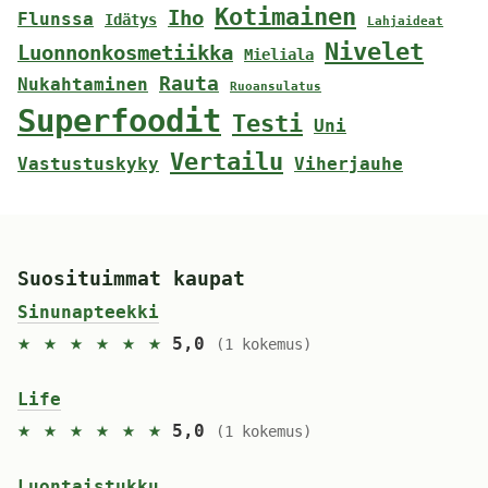
Kotimainen
Iho
Flunssa
Idätys
Lahjaideat
Nivelet
Luonnonkosmetiikka
Mieliala
Rauta
Nukahtaminen
Ruoansulatus
Superfoodit
Testi
Uni
Vertailu
Vastustuskyky
Viherjauhe
Suosituimmat kaupat
Sinunapteekki
★ ★ ★ ★ ★ ★
5,0
(1 kokemus)
Life
★ ★ ★ ★ ★ ★
5,0
(1 kokemus)
Luontaistukku