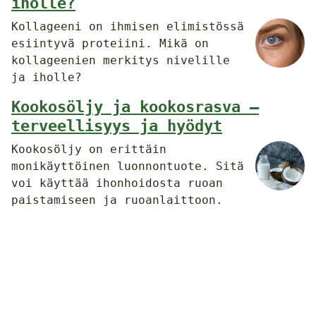
iholle?
Kollageeni on ihmisen elimistössä
esiintyvä proteiini. Mikä on
kollageenien merkitys nivelille
ja iholle?
Kookosöljy ja kookosrasva –
terveellisyys ja hyödyt
Kookosöljy on erittäin
monikäyttöinen luonnontuote. Sitä
voi käyttää ihonhoidosta ruoan
paistamiseen ja ruoanlaittoon.