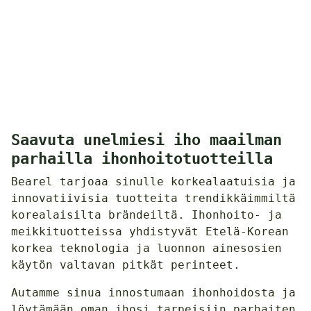
Saavuta unelmiesi iho maailman
parhailla ihonhoitotuotteilla
Bearel tarjoaa sinulle korkealaatuisia ja
innovatiivisia tuotteita trendikkäimmiltä
korealaisilta brändeiltä. Ihonhoito- ja
meikkituotteissa yhdistyvät Etelä-Korean
korkea teknologia ja luonnon ainesosien
käytön valtavan pitkät perinteet.
Autamme sinua innostumaan ihonhoidosta ja
löytämään oman ihosi tarpeisiin parhaiten