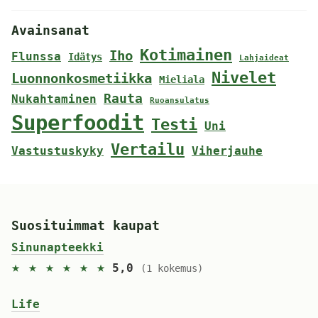
Avainsanat
Kotimainen
Iho
Flunssa
Idätys
Lahjaideat
Nivelet
Luonnonkosmetiikka
Mieliala
Rauta
Nukahtaminen
Ruoansulatus
Superfoodit
Testi
Uni
Vertailu
Vastustuskyky
Viherjauhe
Suosituimmat kaupat
Sinunapteekki
★ ★ ★ ★ ★ ★
5,0
(1 kokemus)
Life