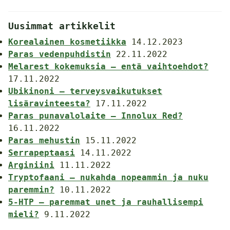
Uusimmat artikkelit
Korealainen kosmetiikka
14.12.2023
Paras vedenpuhdistin
22.11.2022
Melarest kokemuksia – entä vaihtoehdot?
17.11.2022
Ubikinoni – terveysvaikutukset
lisäravinteesta?
17.11.2022
Paras punavalolaite – Innolux Red?
16.11.2022
Paras mehustin
15.11.2022
Serrapeptaasi
14.11.2022
Arginiini
11.11.2022
Tryptofaani – nukahda nopeammin ja nuku
paremmin?
10.11.2022
5-HTP – paremmat unet ja rauhallisempi
mieli?
9.11.2022