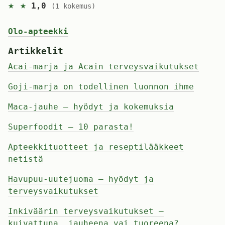
★ ★
1,0
(1 kokemus)
Olo-apteekki
Artikkelit
Acai-marja ja Acain terveysvaikutukset
Goji-marja on todellinen luonnon ihme
Maca-jauhe – hyödyt ja kokemuksia
Superfoodit – 10 parasta!
Apteekkituotteet ja reseptilääkkeet
netistä
Havupuu-uutejuoma – hyödyt ja
terveysvaikutukset
Inkiväärin terveysvaikutukset –
kuivattuna, jauheena vai tuoreena?