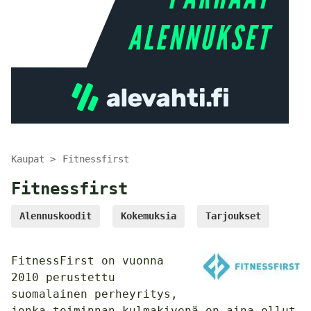
Kaupat
Fitnessfirst
Fitnessfirst
Alennuskoodit
Kokemuksia
Tarjoukset
FitnessFirst on vuonna
2010 perustettu
suomalainen perheyritys,
jonka toiminnan kulmakivenä on aina ollut