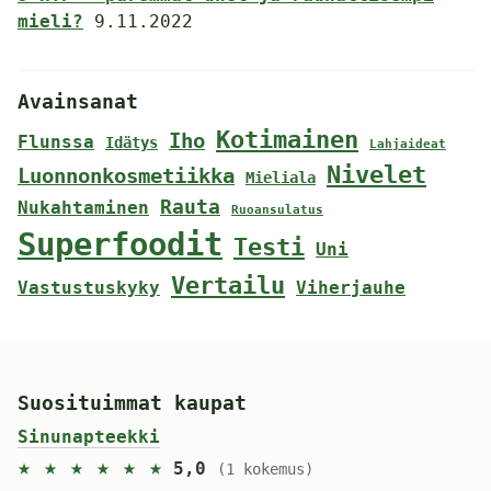
mieli?
9.11.2022
Avainsanat
Kotimainen
Iho
Flunssa
Idätys
Lahjaideat
Nivelet
Luonnonkosmetiikka
Mieliala
Rauta
Nukahtaminen
Ruoansulatus
Superfoodit
Testi
Uni
Vertailu
Vastustuskyky
Viherjauhe
Suosituimmat kaupat
Sinunapteekki
★ ★ ★ ★ ★ ★
5,0
(1 kokemus)