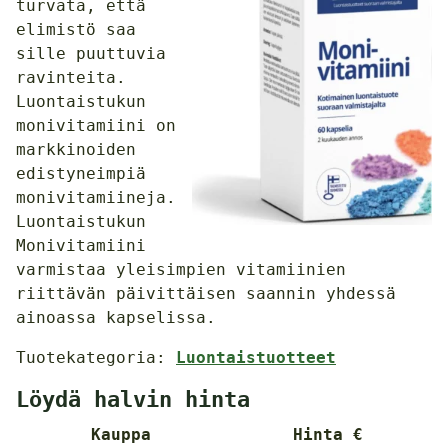
turvata, että
elimistö saa
sille puuttuvia
ravinteita.
Luontaistukun
monivitamiini on
markkinoiden
edistyneimpiä
monivitamiineja.
Luontaistukun
Monivitamiini
varmistaa yleisimpien vitamiinien
riittävän päivittäisen saannin yhdessä
ainoassa kapselissa.
Tuotekategoria:
Luontaistuotteet
Löydä halvin hinta
Kauppa
Hinta €