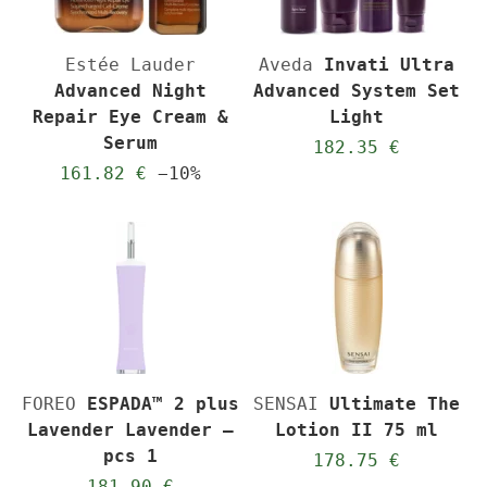
Estée Lauder
Aveda
Invati Ultra
Advanced Night
Advanced System Set
Repair Eye Cream &
Light
Serum
182.35 €
161.82 €
−10%
FOREO
ESPADA™ 2 plus
SENSAI
Ultimate The
Lavender Lavender –
Lotion II 75 ml
pcs 1
178.75 €
181.90 €