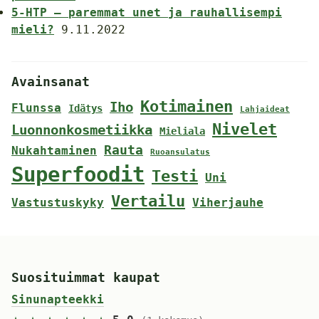
5-HTP – paremmat unet ja rauhallisempi
mieli?
9.11.2022
Avainsanat
Kotimainen
Iho
Flunssa
Idätys
Lahjaideat
Nivelet
Luonnonkosmetiikka
Mieliala
Rauta
Nukahtaminen
Ruoansulatus
Superfoodit
Testi
Uni
Vertailu
Vastustuskyky
Viherjauhe
Suosituimmat kaupat
Sinunapteekki