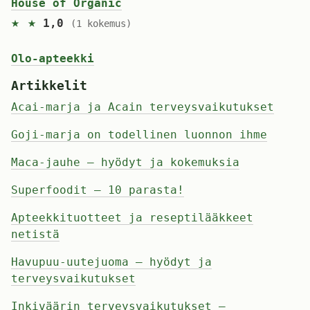
House of Organic
★ ★
1,0
(1 kokemus)
Olo-apteekki
Artikkelit
Acai-marja ja Acain terveysvaikutukset
Goji-marja on todellinen luonnon ihme
Maca-jauhe – hyödyt ja kokemuksia
Superfoodit – 10 parasta!
Apteekkituotteet ja reseptilääkkeet
netistä
Havupuu-uutejuoma – hyödyt ja
terveysvaikutukset
Inkiväärin terveysvaikutukset –