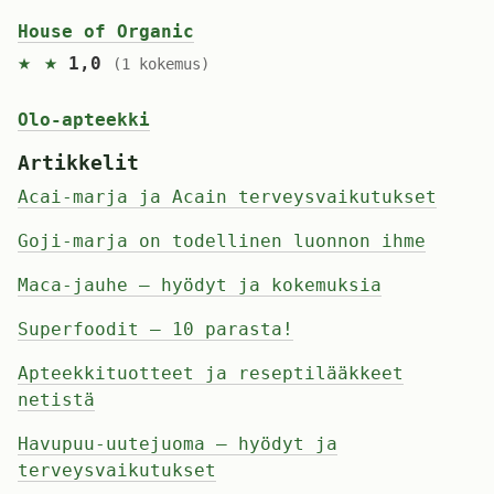
House of Organic
★ ★
1,0
(1 kokemus)
Olo-apteekki
Artikkelit
Acai-marja ja Acain terveysvaikutukset
Goji-marja on todellinen luonnon ihme
Maca-jauhe – hyödyt ja kokemuksia
Superfoodit – 10 parasta!
Apteekkituotteet ja reseptilääkkeet
netistä
Havupuu-uutejuoma – hyödyt ja
terveysvaikutukset