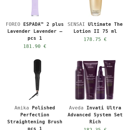
FOREO
ESPADA™ 2 plus
SENSAI
Ultimate The
Lavender Lavender –
Lotion II 75 ml
pcs 1
178.75 €
181.90 €
Amika
Polished
Aveda
Invati Ultra
Perfection
Advanced System Set
Straightening Brush
Rich
pcs 1
182.35 €