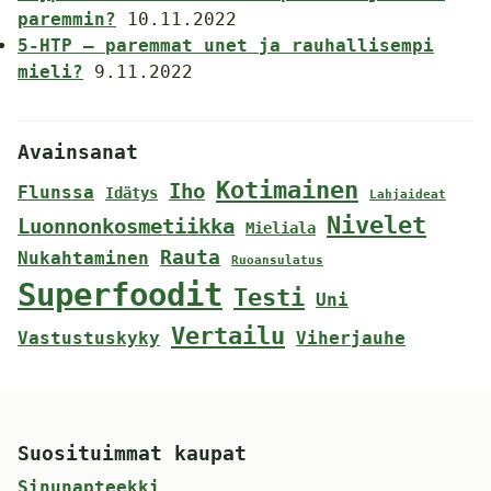
paremmin?
10.11.2022
5-HTP – paremmat unet ja rauhallisempi
mieli?
9.11.2022
Avainsanat
Kotimainen
Iho
Flunssa
Idätys
Lahjaideat
Nivelet
Luonnonkosmetiikka
Mieliala
Rauta
Nukahtaminen
Ruoansulatus
Superfoodit
Testi
Uni
Vertailu
Vastustuskyky
Viherjauhe
Suosituimmat kaupat
Sinunapteekki