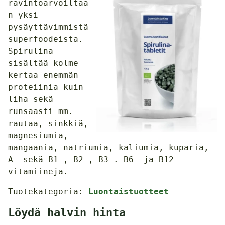
ravintoarvoiltaa
n yksi
pysäyttävimmistä
superfoodeista.
Spirulina
sisältää kolme
kertaa enemmän
proteiinia kuin
liha sekä
runsaasti mm.
rautaa, sinkkiä,
magnesiumia,
mangaania, natriumia, kaliumia, kuparia,
A- sekä B1-, B2-, B3-. B6- ja B12-
vitamiineja.
Tuotekategoria:
Luontaistuotteet
Löydä halvin hinta