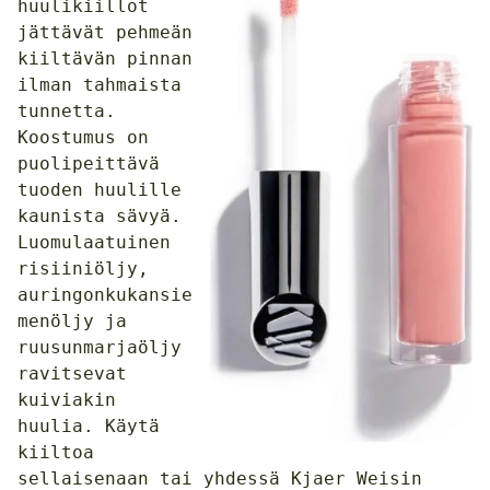
huulikiillot
jättävät pehmeän
kiiltävän pinnan
ilman tahmaista
tunnetta.
Koostumus on
puolipeittävä
tuoden huulille
kaunista sävyä.
Luomulaatuinen
risiiniöljy,
auringonkukansie
menöljy ja
ruusunmarjaöljy
ravitsevat
kuiviakin
huulia. Käytä
kiiltoa
sellaisenaan tai yhdessä Kjaer Weisin