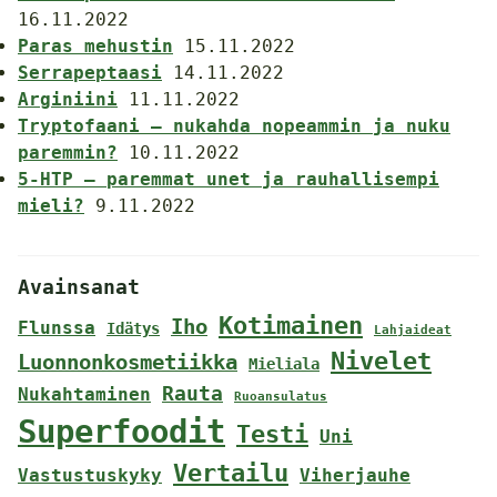
16.11.2022
Paras mehustin
15.11.2022
Serrapeptaasi
14.11.2022
Arginiini
11.11.2022
Tryptofaani – nukahda nopeammin ja nuku
paremmin?
10.11.2022
5-HTP – paremmat unet ja rauhallisempi
mieli?
9.11.2022
Avainsanat
Kotimainen
Iho
Flunssa
Idätys
Lahjaideat
Nivelet
Luonnonkosmetiikka
Mieliala
Rauta
Nukahtaminen
Ruoansulatus
Superfoodit
Testi
Uni
Vertailu
Vastustuskyky
Viherjauhe