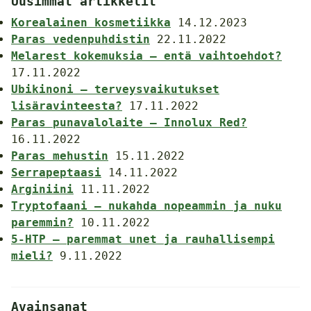
Uusimmat artikkelit
Korealainen kosmetiikka
14.12.2023
Paras vedenpuhdistin
22.11.2022
Melarest kokemuksia – entä vaihtoehdot?
17.11.2022
Ubikinoni – terveysvaikutukset
lisäravinteesta?
17.11.2022
Paras punavalolaite – Innolux Red?
16.11.2022
Paras mehustin
15.11.2022
Serrapeptaasi
14.11.2022
Arginiini
11.11.2022
Tryptofaani – nukahda nopeammin ja nuku
paremmin?
10.11.2022
5-HTP – paremmat unet ja rauhallisempi
mieli?
9.11.2022
Avainsanat