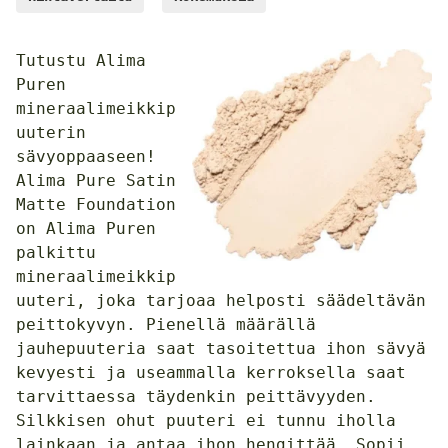
Tutustu Alima
Puren
mineraalimeikkip
uuterin
sävyoppaaseen!
Alima Pure Satin
Matte Foundation
on Alima Puren
palkittu
mineraalimeikkip
uuteri, joka tarjoaa helposti säädeltävän
peittokyvyn. Pienellä määrällä
jauhepuuteria saat tasoitettua ihon sävyä
kevyesti ja useammalla kerroksella saat
tarvittaessa täydenkin peittävyyden.
Silkkisen ohut puuteri ei tunnu iholla
lainkaan ja antaa ihon hengittää. Sopii