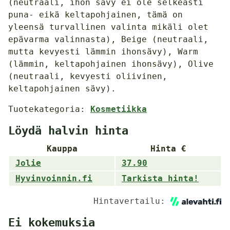
(neutraali, ihon sävy ei ole selkeästi
puna- eikä keltapohjainen, tämä on
yleensä turvallinen valinta mikäli olet
epävarma valinnasta), Beige (neutraali,
mutta kevyesti lämmin ihonsävy), Warm
(lämmin, keltapohjainen ihonsävy), Olive
(neutraali, kevyesti oliivinen,
keltapohjainen sävy).
Tuotekategoria:
Kosmetiikka
Löydä halvin hinta
Kauppa
Hinta €
Jolie
37.90
Hyvinvoinnin.fi
Tarkista hinta!
Hintavertailu:
Ei kokemuksia