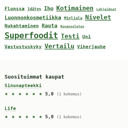
Kotimainen
Iho
Flunssa
Idätys
Lahjaideat
Nivelet
Luonnonkosmetiikka
Mieliala
Rauta
Nukahtaminen
Ruoansulatus
Superfoodit
Testi
Uni
Vertailu
Vastustuskyky
Viherjauhe
Suosituimmat kaupat
Sinunapteekki
★ ★ ★ ★ ★ ★
5,0
(1 kokemus)
Life
★ ★ ★ ★ ★ ★
5,0
(1 kokemus)