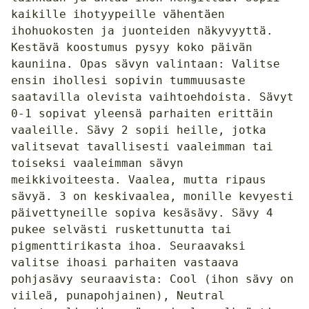
kaikille ihotyypeille vähentäen
ihohuokosten ja juonteiden näkyvyyttä.
Kestävä koostumus pysyy koko päivän
kauniina. Opas sävyn valintaan: Valitse
ensin ihollesi sopivin tummuusaste
saatavilla olevista vaihtoehdoista. Sävyt
0-1 sopivat yleensä parhaiten erittäin
vaaleille. Sävy 2 sopii heille, jotka
valitsevat tavallisesti vaaleimman tai
toiseksi vaaleimman sävyn
meikkivoiteesta. Vaalea, mutta ripaus
sävyä. 3 on keskivaalea, monille kevyesti
päivettyneille sopiva kesäsävy. Sävy 4
pukee selvästi ruskettunutta tai
pigmenttirikasta ihoa. Seuraavaksi
valitse ihoasi parhaiten vastaava
pohjasävy seuraavista: Cool (ihon sävy on
viileä, punapohjainen), Neutral